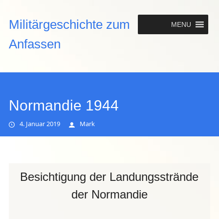
Hauptmenü
Militärgeschichte zum
MENU
Anfassen
Normandie 1944
4. Januar 2019
Mark
Besichtigung der Landungsstrände
der Normandie