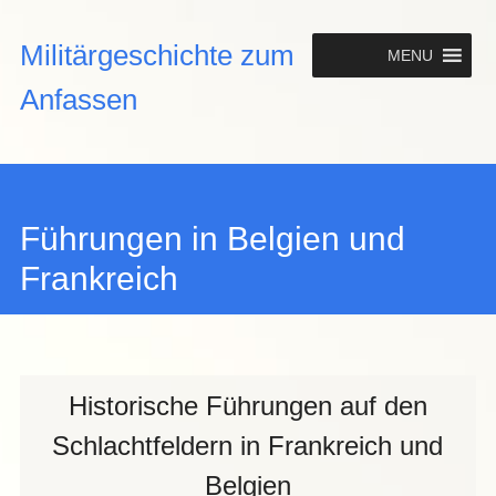
Hauptmenü
Militärgeschichte zum
MENU
Anfassen
Führungen in Belgien und
Frankreich
Historische Führungen auf den
Schlachtfeldern in Frankreich und
Belgien